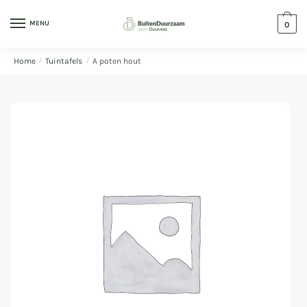
MENU
0
Home
/
Tuintafels
/
A poten hout