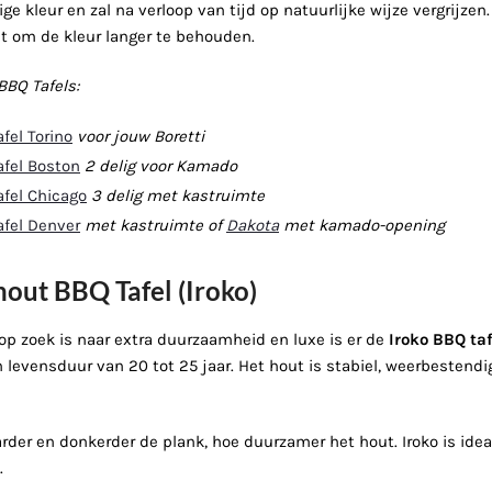
ge kleur en zal na verloop van tijd op natuurlijke wijze vergrijze
t om de kleur langer te behouden.
BBQ Tafels:
fel Torino
voor jouw Boretti
afel Boston
2 delig voor Kamado
afel Chicago
3 delig met kastruimte
afel Denver
met kastruimte of
Dakota
met kamado-opening
out BBQ Tafel (Iroko)
 op zoek is naar extra duurzaamheid en luxe is er de
Iroko BBQ taf
 levensduur van 20 tot 25 jaar. Het hout is stabiel, weerbestendi
rder en donkerder de plank, hoe duurzamer het hout. Iroko is ide
.