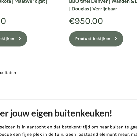
akota | Maatwerk gat |
BBQ tafel Denver | Wanden & 
| Douglas | Verrijdbaar
00
€
950.00
ekijken
Product bekijken
esultaten
er jouw eigen buitenkeuken!
seizoen is in aantocht en dat betekent: tijd om naar buiten te g
becue een fijne plek in de tuin. Geen losstaand element meer, m