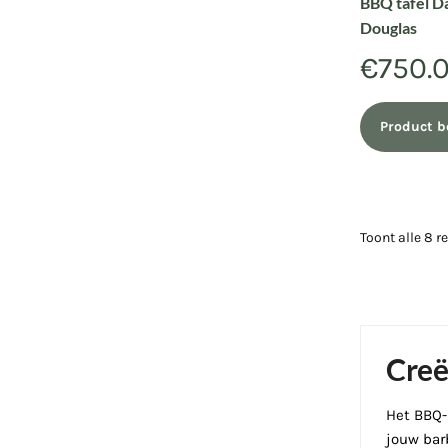
BBQ tafel D
Douglas
€
750.
Product b
Toont alle 8 r
Creë
Het BBQ-
jouw bar