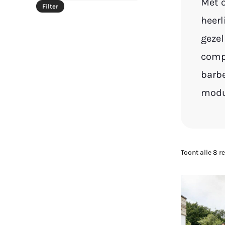
Met o
Filter
heerl
geze
compl
barb
modu
Toont alle 8 r