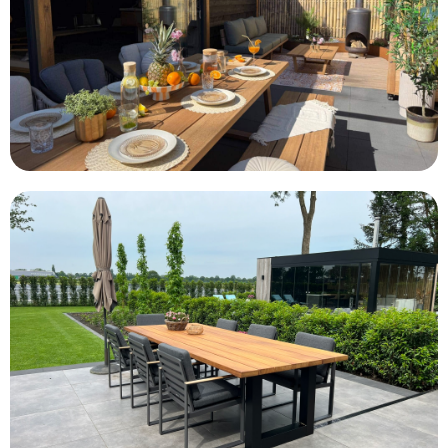
Klik hier
Neem een kijkje bij onze klanten thuis voor inspiratie!
Naar Iroko Stel zelf samen
verantwoorde keuze!
Met onze hardhouten tafel ga je voor een duurzame en