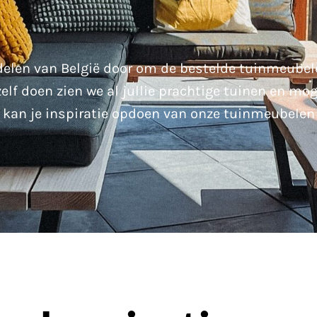
delen van België door om de bestelde tuinmeubel
zelf doen zien we al jullie prachtige tuinen en mo
 kan je inspiratie opdoen van onze tuinmeubelen