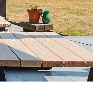
en bij
gen we
 in een