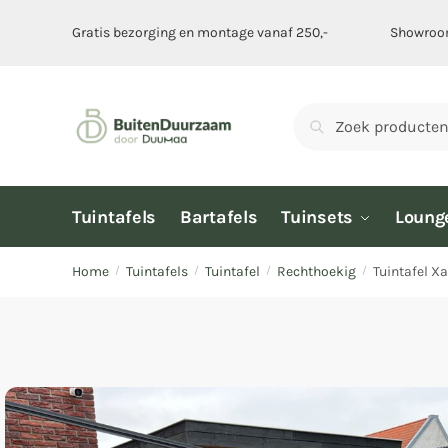
Gratis bezorging en montage vanaf 250,-
Showroom
Zoeken
Tuintafels
Bartafels
Tuinsets
Loung
Home
Tuintafels
Tuintafel
Rechthoekig
Tuintafel Xa
/
/
/
/