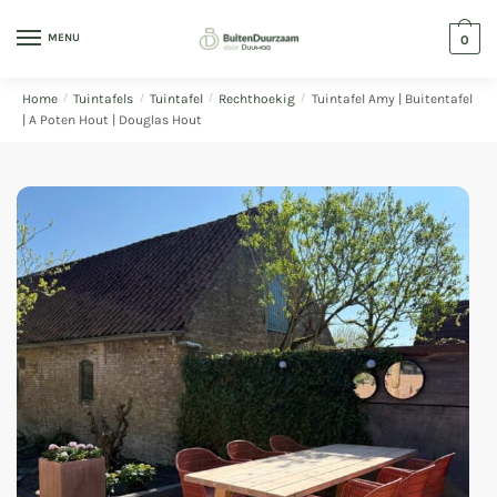
MENU
0
Home
/
Tuintafels
/
Tuintafel
/
Rechthoekig
/
Tuintafel Amy | Buitentafel
| A Poten Hout | Douglas Hout