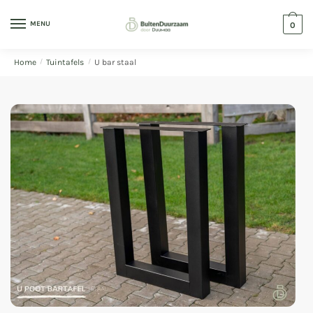
MENU
0
Home
/
Tuintafels
/
U bar staal