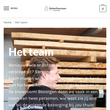
MENU
0
Home
/
Het team
Het team
Benieuwd wie er achter BuitenDuurzaam
verstopt zit? Samen met dit enthousiaste
team maken wij jou buitenmeubelen. Je bent
van harte welkom om eens langs te komen in
de showroom! Bezorgen doen we vaak in een
team van twee personen, wie weet zie jij ons
wel bij de volgende bezorging bij jou thuis!