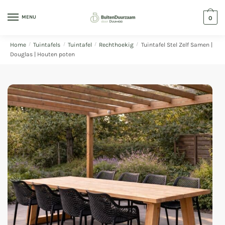
MENU
0
Home
/
Tuintafels
/
Tuintafel
/
Rechthoekig
/
Tuintafel Stel Zelf Samen |
Douglas | Houten poten