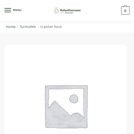
MENU
0
Home
/
Tuintafels
/
U poten hout