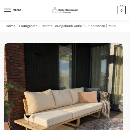
MENU
0
Home
/
Loungesets
/
Rechte Loungebank Anne | 3-5 personen | Iroko