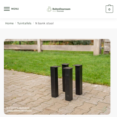
MENU
0
Home
/
Tuintafels
/
N bank staal