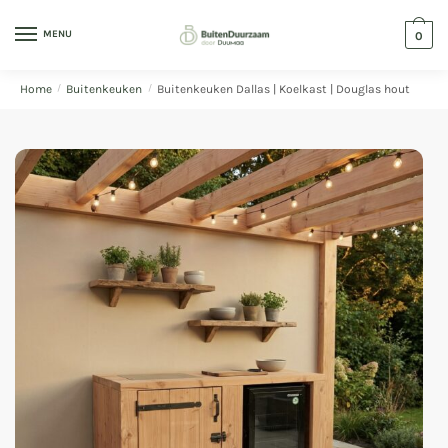
MENU
0
Home
/
Buitenkeuken
/
Buitenkeuken Dallas | Koelkast | Douglas hout